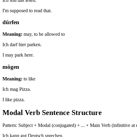
Ich soll das lesen.
I'm supposed to read that.
dürfen
Meaning:
may, to be allowed to
Ich darf hier parken.
I may park here.
mögen
Meaning:
to like
Ich mag Pizza.
I like pizza.
Modal Verb Sentence Structure
Pattern: Subject + Modal (conjugated) + ... + Main Verb (infinitive at
Ich
kann
gut Deutsch
sprechen
.