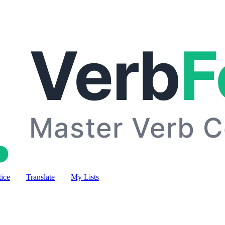
tice
Translate
My Lists