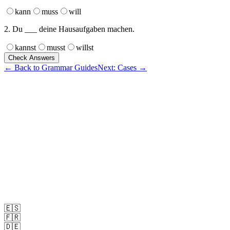
kann
muss
will
2. Du ___ deine Hausaufgaben machen.
kannst
musst
willst
Check Answers
← Back to Grammar Guides
Next: Cases →
🇪🇸
🇫🇷
🇩🇪